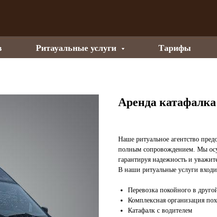
в
Ритауальные услуги
Тарифы
Аренда катафалка
Наше ритуальное агентство предо
полным сопровождением. Мы осу
гарантируя надежность и уважит
В наши ритуальные услуги входи
Перевозка покойного в друго
Комплексная организация по
Катафалк с водителем